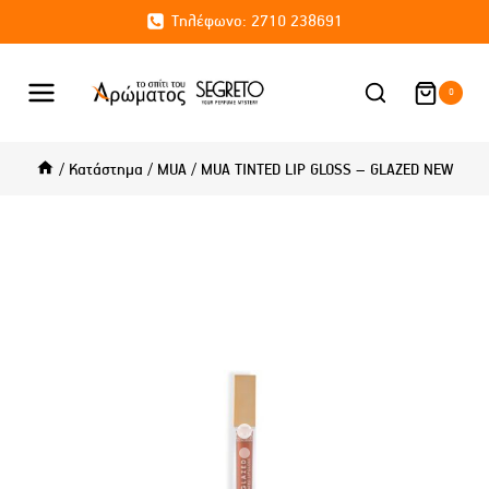
Skip
Τηλέφωνο: 2710 238691
to
content
0
/
Κατάστημα
/
MUA
/
MUA TINTED LIP GLOSS – GLAZED NEW