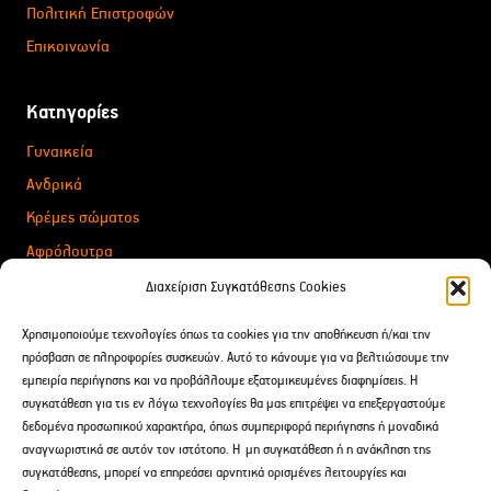
Πολιτική Επιστροφών
Επικοινωνία
Κατηγορίες
Γυναικεία
Ανδρικά
Κρέμες σώματος
Αφρόλουτρα
Για Δώρα
Διαχείριση Συγκατάθεσης Cookies
Αιθέρια Έλαια
Χρησιμοποιούμε τεχνολογίες όπως τα cookies για την αποθήκευση ή/και την
After Shave
πρόσβαση σε πληροφορίες συσκευών. Αυτό το κάνουμε για να βελτιώσουμε την
εμπειρία περιήγησης και να προβάλλουμε εξατομικευμένες διαφημίσεις. Η
συγκατάθεση για τις εν λόγω τεχνολογίες θα μας επιτρέψει να επεξεργαστούμε
Επικοινωνία
δεδομένα προσωπικού χαρακτήρα, όπως συμπεριφορά περιήγησης ή μοναδικά
αναγνωριστικά σε αυτόν τον ιστότοπο. Η μη συγκατάθεση ή η ανάκληση της
Δαρειώτου 9 Tρίπολη, Ελλάδα
συγκατάθεσης, μπορεί να επηρεάσει αρνητικά ορισμένες λειτουργίες και
2710 238691