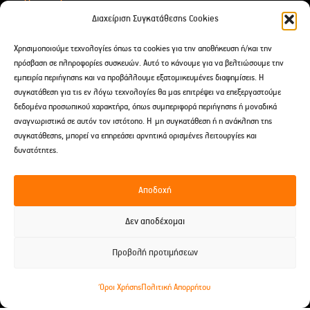
Για Δώρα
Διαχείριση Συγκατάθεσης Cookies
Αιθέρια Έλαια
Χρησιμοποιούμε τεχνολογίες όπως τα cookies για την αποθήκευση ή/και την
After Shave
πρόσβαση σε πληροφορίες συσκευών. Αυτό το κάνουμε για να βελτιώσουμε την
εμπειρία περιήγησης και να προβάλλουμε εξατομικευμένες διαφημίσεις. Η
συγκατάθεση για τις εν λόγω τεχνολογίες θα μας επιτρέψει να επεξεργαστούμε
Επικοινωνία
δεδομένα προσωπικού χαρακτήρα, όπως συμπεριφορά περιήγησης ή μοναδικά
αναγνωριστικά σε αυτόν τον ιστότοπο. Η μη συγκατάθεση ή η ανάκληση της
Δαρειώτου 9 Tρίπολη, Ελλάδα
συγκατάθεσης, μπορεί να επηρεάσει αρνητικά ορισμένες λειτουργίες και
2710 238691
δυνατότητες.
697 241 2960
Αποδοχή
spititouaromatos2012@gmail.com
Δεν αποδέχομαι
Προβολή προτιμήσεων
© 2026 Το Σπίτι του Αρώματος -
Developed by EnterID
Όροι Χρήσης
Πολιτική Απορρήτου