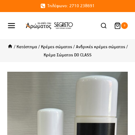
Skip
Τηλέφωνο: 2710 238691
to
content
0
/
Κατάστημα
/
Κρέμες σώματος
/
Ανδρικές κρέμες σώματος
/
Κρέμα Σώματος DO CLASS