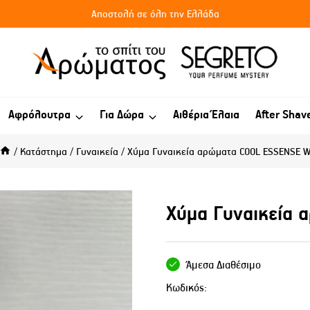
Αποστολή σε όλη την Ελλάδα
Αφρόλουτρα
Για Δώρα
Αιθέρια Έλαια
After Shav
/
Κατάστημα
/
Γυναικεία
/
Χύμα Γυναικεία αρώματα COOL ESSENSE 
Χύμα Γυναικεία
Άμεσα Διαθέσιμο
Κωδικός: