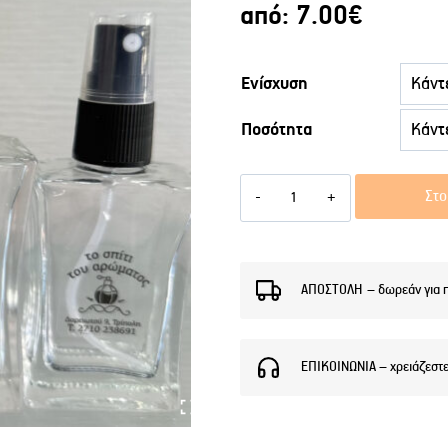
από:
7.00
€
Ενίσχυση
Ποσότητα
Χύμα
Στο
Γυναικεία
αρώματα
COOL
ΑΠΟΣΤΟΛΗ – δωρεάν για 
ESSENSE
W
ΕΠΙΚΟΙΝΩΝΙΑ – χρειάζεστ
ποσότητα