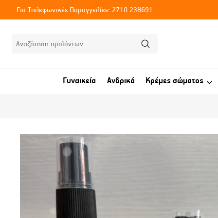
Skip
Για Τηλεφωνικές Παραγγελίες: 2710 238691
to
content
Αναζήτηση
Αναζήτηση
για:
Γυναικεία
Ανδρικά
Κρέμες σώματος