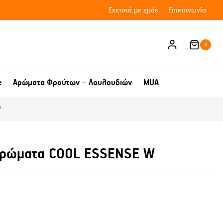
Σχετικά με εμάς
Επικοινωνία
0
e
Αρώματα Φρούτων – Λουλουδιών
MUA
W
 αρώματα COOL ESSENSE W