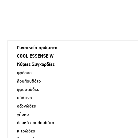
Γυναικεία αρώματα
COOL ESSENSE W
Κύριες Συγχορδίες
φρέσκο
λουλουδάτο
φρουτώδες
υδάτινο
oζoνώδες
γλυκό
λευκό λουλουδάτο
κιτρώδες