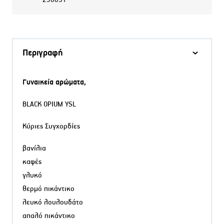
Περιγραφή
Γυναικεία αρώματα,
BLACK OPIUM YSL
Κύριες Συγχορδίες
βανίλια
καφές
γλυκό
θερμό πικάντικο
λευκό λουλουδάτο
απαλό πικάντικο