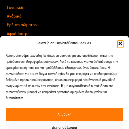
Γυναικεία
Ανδρικά
Κρέμες σώματος
Αφρόλουτρα
Για Δώρα
Διαχείριση Συγκατάθεσης Cookies
Αιθέρια Έλαια
Χρησιμοποιούμε τεχνολογίες όπως τα cookies για την αποθήκευση ή/και την
After Shave
πρόσβαση σε πληροφορίες συσκευών. Αυτό το κάνουμε για να βελτιώσουμε την
εμπειρία περιήγησης και να προβάλλουμε εξατομικευμένες διαφημίσεις. Η
συγκατάθεση για τις εν λόγω τεχνολογίες θα μας επιτρέψει να επεξεργαστούμε
Επικοινωνία
δεδομένα προσωπικού χαρακτήρα, όπως συμπεριφορά περιήγησης ή μοναδικά
αναγνωριστικά σε αυτόν τον ιστότοπο. Η μη συγκατάθεση ή η ανάκληση της
Δαρειώτου 9 Tρίπολη, Ελλάδα
συγκατάθεσης, μπορεί να επηρεάσει αρνητικά ορισμένες λειτουργίες και
2710 238691
δυνατότητες.
697 241 2960
Αποδοχή
spititouaromatos2012@gmail.com
Δεν αποδέχομαι