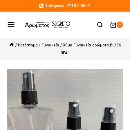
Skip
Τηλέφωνο: 2710 238691
to
content
0
/
Κατάστημα
/
Γυναικεία
/
Χύμα Γυναικεία αρώματα BLACK
OPAL