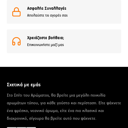
Ασφαλής Συναλλαγές
Απολαύστε τις αγορές σας
Χρειάζεστε βοήθεια;
Επικοινωνήστε μαζί μας
Σχετικά με εμάς
Στο Σπίτι του Αρώματος, θα βρείτε μια μεγάλη ποικιλία
αρωμάτων τύπου, για κάθε γούστο και περίσταση. Είτε ψάχνετε
ένα φρέσκο, νεανικό άρωμα, είτε ένα πιο κλασικό και
διαχρονικό, σίγουρα θα βρείτε αυτό που ψάχνετε.