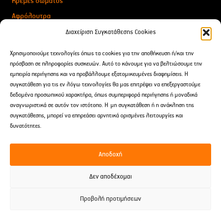
Κρέμες σώματος
Αφρόλουτρα
Για Δώρα
Διαχείριση Συγκατάθεσης Cookies
Αιθέρια Έλαια
Χρησιμοποιούμε τεχνολογίες όπως τα cookies για την αποθήκευση ή/και την
After Shave
πρόσβαση σε πληροφορίες συσκευών. Αυτό το κάνουμε για να βελτιώσουμε την
εμπειρία περιήγησης και να προβάλλουμε εξατομικευμένες διαφημίσεις. Η
συγκατάθεση για τις εν λόγω τεχνολογίες θα μας επιτρέψει να επεξεργαστούμε
Επικοινωνία
δεδομένα προσωπικού χαρακτήρα, όπως συμπεριφορά περιήγησης ή μοναδικά
αναγνωριστικά σε αυτόν τον ιστότοπο. Η μη συγκατάθεση ή η ανάκληση της
Δαρειώτου 9 Tρίπολη, Ελλάδα
συγκατάθεσης, μπορεί να επηρεάσει αρνητικά ορισμένες λειτουργίες και
2710 238691
δυνατότητες.
697 241 2960
Αποδοχή
spititouaromatos2012@gmail.com
Δεν αποδέχομαι
Προβολή προτιμήσεων
© 2026 Το Σπίτι του Αρώματος -
Developed by EnterID