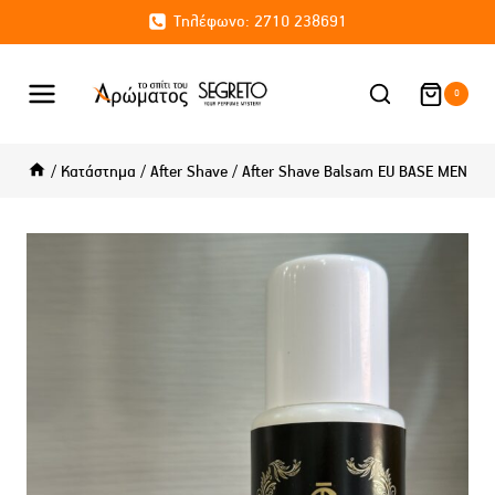
Skip
Τηλέφωνο: 2710 238691
to
content
0
/
Κατάστημα
/
After Shave
/
After Shave Balsam EU BASE MEN