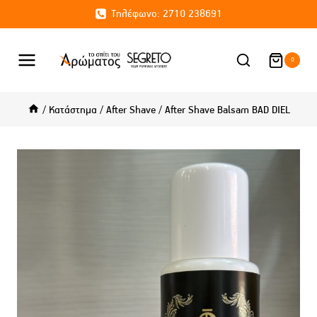
Skip
Τηλέφωνο: 2710 238691
to
content
0
/
Κατάστημα
/
After Shave
/
After Shave Balsam BAD DIEL