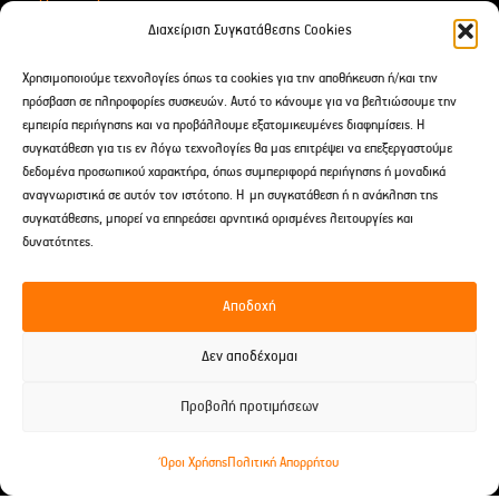
Για Δώρα
Διαχείριση Συγκατάθεσης Cookies
Αιθέρια Έλαια
Χρησιμοποιούμε τεχνολογίες όπως τα cookies για την αποθήκευση ή/και την
After Shave
πρόσβαση σε πληροφορίες συσκευών. Αυτό το κάνουμε για να βελτιώσουμε την
εμπειρία περιήγησης και να προβάλλουμε εξατομικευμένες διαφημίσεις. Η
συγκατάθεση για τις εν λόγω τεχνολογίες θα μας επιτρέψει να επεξεργαστούμε
Επικοινωνία
δεδομένα προσωπικού χαρακτήρα, όπως συμπεριφορά περιήγησης ή μοναδικά
αναγνωριστικά σε αυτόν τον ιστότοπο. Η μη συγκατάθεση ή η ανάκληση της
Δαρειώτου 9 Tρίπολη, Ελλάδα
συγκατάθεσης, μπορεί να επηρεάσει αρνητικά ορισμένες λειτουργίες και
2710 238691
δυνατότητες.
697 241 2960
Αποδοχή
spititouaromatos2012@gmail.com
Δεν αποδέχομαι
Προβολή προτιμήσεων
© 2026 Το Σπίτι του Αρώματος -
Developed by EnterID
Όροι Χρήσης
Πολιτική Απορρήτου