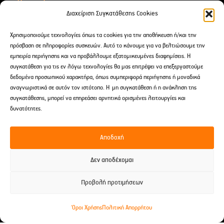
Για Δώρα
Διαχείριση Συγκατάθεσης Cookies
Αιθέρια Έλαια
Χρησιμοποιούμε τεχνολογίες όπως τα cookies για την αποθήκευση ή/και την
After Shave
πρόσβαση σε πληροφορίες συσκευών. Αυτό το κάνουμε για να βελτιώσουμε την
εμπειρία περιήγησης και να προβάλλουμε εξατομικευμένες διαφημίσεις. Η
συγκατάθεση για τις εν λόγω τεχνολογίες θα μας επιτρέψει να επεξεργαστούμε
Επικοινωνία
δεδομένα προσωπικού χαρακτήρα, όπως συμπεριφορά περιήγησης ή μοναδικά
αναγνωριστικά σε αυτόν τον ιστότοπο. Η μη συγκατάθεση ή η ανάκληση της
Δαρειώτου 9 Tρίπολη, Ελλάδα
συγκατάθεσης, μπορεί να επηρεάσει αρνητικά ορισμένες λειτουργίες και
2710 238691
δυνατότητες.
697 241 2960
Αποδοχή
spititouaromatos2012@gmail.com
Δεν αποδέχομαι
Προβολή προτιμήσεων
© 2026 Το Σπίτι του Αρώματος -
Developed by EnterID
Όροι Χρήσης
Πολιτική Απορρήτου