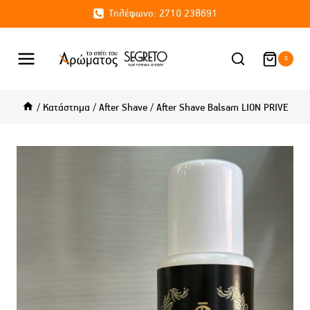
Skip
Τηλέφωνο: 2710 238691
to
content
0
/
Κατάστημα
/
After Shave
/
After Shave Balsam LION PRIVE