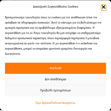
Για Δώρα
Διαχείριση Συγκατάθεσης Cookies
Αιθέρια Έλαια
Χρησιμοποιούμε τεχνολογίες όπως τα cookies για την αποθήκευση ή/και την
After Shave
πρόσβαση σε πληροφορίες συσκευών. Αυτό το κάνουμε για να βελτιώσουμε την
εμπειρία περιήγησης και να προβάλλουμε εξατομικευμένες διαφημίσεις. Η
συγκατάθεση για τις εν λόγω τεχνολογίες θα μας επιτρέψει να επεξεργαστούμε
Επικοινωνία
δεδομένα προσωπικού χαρακτήρα, όπως συμπεριφορά περιήγησης ή μοναδικά
αναγνωριστικά σε αυτόν τον ιστότοπο. Η μη συγκατάθεση ή η ανάκληση της
Δαρειώτου 9 Tρίπολη, Ελλάδα
συγκατάθεσης, μπορεί να επηρεάσει αρνητικά ορισμένες λειτουργίες και
2710 238691
δυνατότητες.
697 241 2960
Αποδοχή
spititouaromatos2012@gmail.com
Δεν αποδέχομαι
Προβολή προτιμήσεων
© 2026 Το Σπίτι του Αρώματος -
Developed by EnterID
Όροι Χρήσης
Πολιτική Απορρήτου