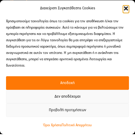
Για Δώρα
Διαχείριση Συγκατάθεσης Cookies
Αιθέρια Έλαια
Χρησιμοποιούμε τεχνολογίες όπως τα cookies για την αποθήκευση ή/και την
After Shave
πρόσβαση σε πληροφορίες συσκευών. Αυτό το κάνουμε για να βελτιώσουμε την
εμπειρία περιήγησης και να προβάλλουμε εξατομικευμένες διαφημίσεις. Η
συγκατάθεση για τις εν λόγω τεχνολογίες θα μας επιτρέψει να επεξεργαστούμε
Επικοινωνία
δεδομένα προσωπικού χαρακτήρα, όπως συμπεριφορά περιήγησης ή μοναδικά
αναγνωριστικά σε αυτόν τον ιστότοπο. Η μη συγκατάθεση ή η ανάκληση της
Δαρειώτου 9 Tρίπολη, Ελλάδα
συγκατάθεσης, μπορεί να επηρεάσει αρνητικά ορισμένες λειτουργίες και
2710 238691
δυνατότητες.
697 241 2960
Αποδοχή
spititouaromatos2012@gmail.com
Δεν αποδέχομαι
Προβολή προτιμήσεων
© 2026 Το Σπίτι του Αρώματος -
Developed by EnterID
Όροι Χρήσης
Πολιτική Απορρήτου