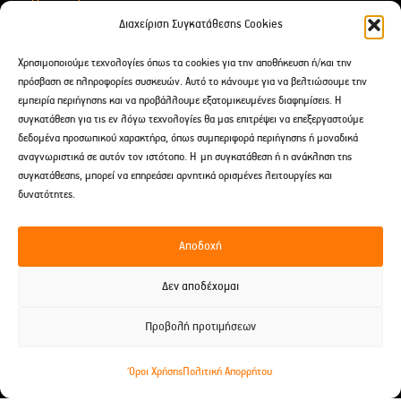
Για Δώρα
Διαχείριση Συγκατάθεσης Cookies
Αιθέρια Έλαια
Χρησιμοποιούμε τεχνολογίες όπως τα cookies για την αποθήκευση ή/και την
After Shave
πρόσβαση σε πληροφορίες συσκευών. Αυτό το κάνουμε για να βελτιώσουμε την
εμπειρία περιήγησης και να προβάλλουμε εξατομικευμένες διαφημίσεις. Η
συγκατάθεση για τις εν λόγω τεχνολογίες θα μας επιτρέψει να επεξεργαστούμε
Επικοινωνία
δεδομένα προσωπικού χαρακτήρα, όπως συμπεριφορά περιήγησης ή μοναδικά
αναγνωριστικά σε αυτόν τον ιστότοπο. Η μη συγκατάθεση ή η ανάκληση της
Δαρειώτου 9 Tρίπολη, Ελλάδα
συγκατάθεσης, μπορεί να επηρεάσει αρνητικά ορισμένες λειτουργίες και
2710 238691
δυνατότητες.
697 241 2960
Αποδοχή
spititouaromatos2012@gmail.com
Δεν αποδέχομαι
Προβολή προτιμήσεων
© 2026 Το Σπίτι του Αρώματος -
Developed by EnterID
Όροι Χρήσης
Πολιτική Απορρήτου